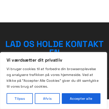
L
A
D
O
S
H
O
L
D
E
K
O
N
T
A
K
T
E
N
Vi værdsætter dit privatliv
Vi bruger cookies til at forbedre din browseroplevelse
og
analysere
trafikken
på
vores
hjemmeside
.
Ved at
klikke på "Accepter Alle Cookies" giver du dit samtykke
til vores brug af cookies.
Alle rettigheder forbeholdes © 2026 frimærker.dk
Tilpas
Afvis
Accepter alle